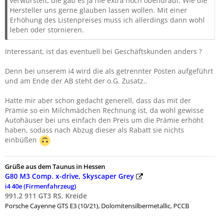
verwurstelt, die gab es ja nie extra noch obendrauf, Wie die
Hersteller uns gerne glauben lassen wollen. Mit einer
Erhöhung des Listenpreises muss ich allerdings dann wohl
leben oder stornieren.
Interessant, ist das eventuell bei Geschäftskunden anders ?
Denn bei unserem i4 wird die als getrennter Posten aufgeführt
und am Ende der AB steht der o.G. Zusatz..
Hatte mir aber schon gedacht generell, dass das mit der
Prämie so ein Milchmädchen Rechnung ist, da wohl gewisse
Autohäuser bei uns einfach den Preis um die Prämie erhöht
haben, sodass nach Abzug dieser als Rabatt sie nichts
einbüßen
Grüße aus dem Taunus in Hessen
G80 M3 Comp. x-drive, Skyscaper Grey
i4 40e (Firmenfahrzeug)
991.2 911 GT3 RS, Kreide
Porsche
Cayenne GTS E3 (10/21), Dolomitensilbermetallic, PCCB