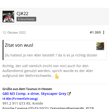
CJ#22
Erleuchteter
#1.069
12. Oktober 2022
Zitat von wusl
Du hattest ja nen 40er bestellt ? da is es ja richtig düster
Richtig, der soll nämlich (nicht von mir) auch für den
Außendienst genutzt werden, sprich wurde es der 40er
aufgrund der Mehrreichweite..
Grüße aus dem Taunus in Hessen
G80 M3 Comp. x-drive, Skyscaper Grey
i4 40e (Firmenfahrzeug)
991.2 911 GT3 RS, Kreide
Porsche
Cayenne GTS E3 (10/21), Dolomitensilbermetallic, PCCB