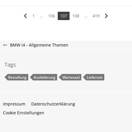
1
…
106
107
108
…
419
BMW i4 - Allgemeine Themen
Tags
Bestellung
Auslieferung
Wartesaal
Lieferzeit
Impressum
Datenschutzerklärung
Cookie Einstellungen