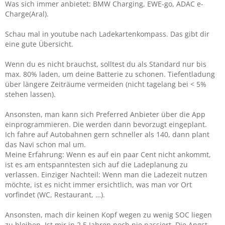
Was sich immer anbietet: BMW Charging, EWE-go, ADAC e-
Charge(Aral).
Schau mal in youtube nach Ladekartenkompass. Das gibt dir
eine gute Übersicht.
Wenn du es nicht brauchst, solltest du als Standard nur bis
max. 80% laden, um deine Batterie zu schonen. Tiefentladung
über längere Zeiträume vermeiden (nicht tagelang bei < 5%
stehen lassen).
Ansonsten, man kann sich Preferred Anbieter über die App
einprogrammieren. Die werden dann bevorzugt eingeplant.
Ich fahre auf Autobahnen gern schneller als 140, dann plant
das Navi schon mal um.
Meine Erfahrung: Wenn es auf ein paar Cent nicht ankommt,
ist es am entspanntesten sich auf die Ladeplanung zu
verlassen. Einziger Nachteil: Wenn man die Ladezeit nutzen
möchte, ist es nicht immer ersichtlich, was man vor Ort
vorfindet (WC, Restaurant, …).
Ansonsten, mach dir keinen Kopf wegen zu wenig SOC liegen
zu bleiben. Ist mir in 2,5 Jahren noch nie passiert. Die Angst