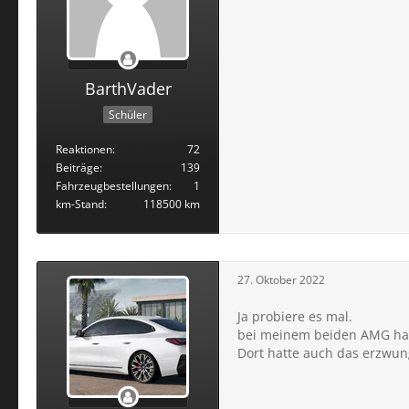
BarthVader
Schüler
Reaktionen
72
Beiträge
139
Fahrzeugbestellungen
1
km-Stand
118500 km
27. Oktober 2022
Ja probiere es mal.
bei meinem beiden AMG hatt
Dort hatte auch das erzwun