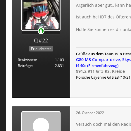
Ärgerlich aber gut.. kann ha
Ist auch bei ID7 des Öfte
Hoffe Sie können es dir unk
CJ#22
Erleuchteter
Grüße aus dem Taunus in Hes
G80 M3 Comp. x-drive, Sky
Reaktionen
1.103
i4 40e (Firmenfahrzeug)
Beiträge
2.831
991.2 911 GT3 RS, Kreide
Porsche
Cayenne GTS E3 (10/21)
26. Oktober 2022
Versuch doch mal den Radiok