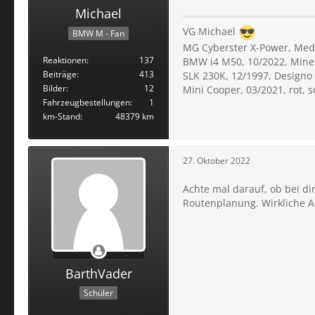
Michael
VG Michael
BMW M - Fan
MG Cyberster X-Power, Meda
Reaktionen
137
BMW i4 M50, 10/2022, Miner
Beiträge
413
SLK 230K, 12/1997, Designo
Bilder
12
Mini Cooper, 03/2021, rot, 
Fahrzeugbestellungen
1
km-Stand
48379 km
27. Oktober 2022
Achte mal darauf, ob bei dir
Routenplanung. Wirkliche Ab
BarthVader
Schüler