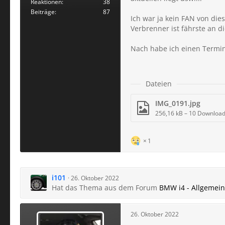
Reaktionen
38
Beiträge
87
Ich war ja kein FAN von die
Verbrenner ist fährste an d
Nach habe ich einen Termi
Dateien
IMG_0191.jpg
256,16 kB – 10 Downloa
1
i101
26. Oktober 2022
Hat das Thema aus dem Forum
BMW i4 - Allgemei
26. Oktober 2022