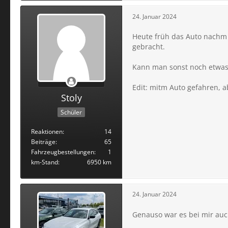
24. Januar 2024
Heute früh das Auto nachm L
gebracht.
Kann man sonst noch etwas 
Edit: mitm Auto gefahren, ab
Stoly
Schüler
Reaktionen
14
Beiträge
65
Fahrzeugbestellungen
1
km-Stand
6950 km
24. Januar 2024
Genauso war es bei mir auch