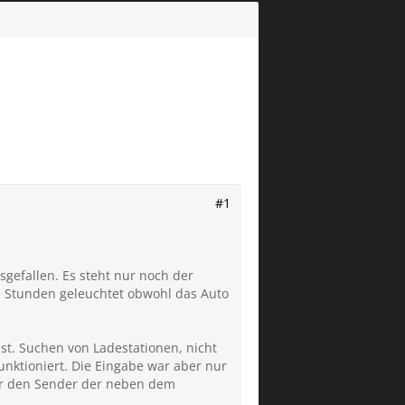
#1
sgefallen. Es steht nur noch der
ch Stunden geleuchtet obwohl das Auto
st. Suchen von Ladestationen, nicht
nktioniert. Die Eingabe war aber nur
ur den Sender der neben dem