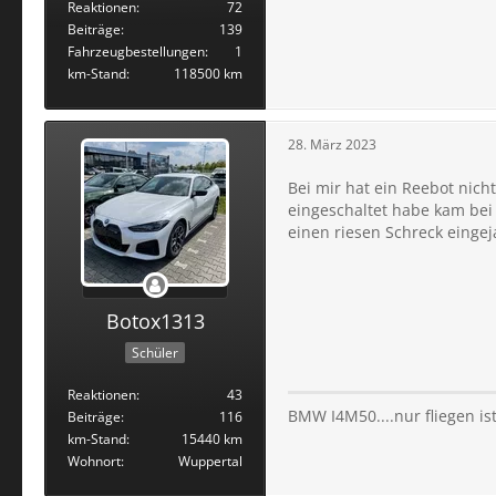
Reaktionen
72
Beiträge
139
Fahrzeugbestellungen
1
km-Stand
118500 km
28. März 2023
Bei mir hat ein Reebot nic
eingeschaltet habe kam bei 
einen riesen Schreck eingej
Botox1313
Schüler
Reaktionen
43
BMW I4M50....nur fliegen i
Beiträge
116
km-Stand
15440 km
Wohnort
Wuppertal