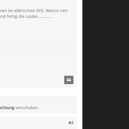
issen im elktrischen KFZ. Wenns nen
 und fertig die Laube…………..
euchtung
verschoben.
#2