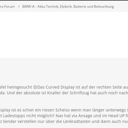
tro Forum
BMW i4 - Akku Technik, Elektrik, Batterie und Beleuchtung
eufel heimgesucht
Das Curved Display ist auf der rechten Seite au
☹
da. Und der absolute ist Knaller der Schriftzug hat auch noch na
splay ist es schon ein riesen Scheiss wenn man länger unterwegs i
t Ladestopps nicht möglich!! Nav hat via Ansage und im Head UP fu
o Sender verstellen nur über die Lenkradtasten und dann auch n