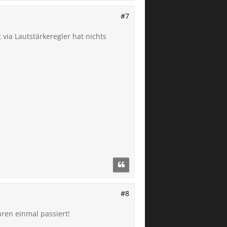
#7
via Lautstärkeregler hat nichts
#8
hren einmal passiert!