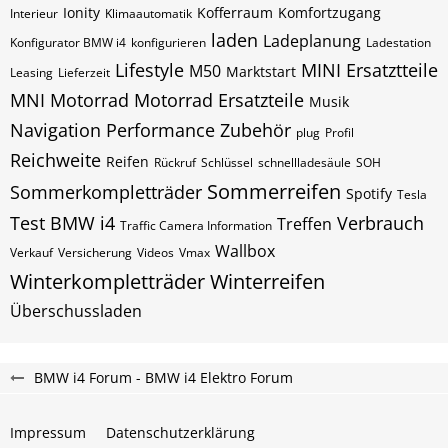
Ionity
Kofferraum
Komfortzugang
Interieur
Klimaautomatik
laden
Ladeplanung
Konfigurator BMW i4
konfigurieren
Ladestation
Lifestyle
MINI Ersatztteile
M50
Marktstart
Leasing
Lieferzeit
MNI
Motorrad
Motorrad Ersatzteile
Musik
Navigation
Performance Zubehör
plug
Profil
Reichweite
Reifen
Rückruf
Schlüssel
schnellladesäule
SOH
Sommerreifen
Sommerkompletträder
Spotify
Tesla
Test BMW i4
Verbrauch
Treffen
Traffic Camera Information
Wallbox
Verkauf
Versicherung
Videos
Vmax
Winterkompletträder
Winterreifen
Überschussladen
BMW i4 Forum - BMW i4 Elektro Forum
Impressum
Datenschutzerklärung