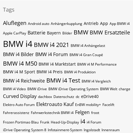
Tags
Aluflegen
Antrieb
App
Android auto
Anhängerkupplung
App BMW i4
BMW
BMW Ersatzteile
Batterie
Bayern
Apple CarPlay
Bilder
BMW i4
BMW i4 2021
BMW i4 Anhängelast
BMW i4 Bilder
BMW i4 Forum
BMW i4 Gran Coupé
BMW i4 M50
BMW i4 Marktstart
BMW i4 M Performance
BMW i4 M Sport
BMW i4 Preis
BMW i4 Produktion
BMW i4 Test
BMW i4 Reichweite
BMW i4 Vergleich
BMW i4 Video
BMW iDrive
BMW iDrive Operating System
BMW Welt
charge
Curved Display
eDrive40
dachbox
Datenschutz
dc
Elektroauto Kauf
Elektro Auto Forum
EnBW mobility+
Facelift
Felgen
Fahrerassistenz
Fahrwerkstechnik BMW i4
froot
i4
Frozen Portimao Blau
Frunk
Head-Up-Display
i4 Forum
iDrive Operating System 8
Infotainment-System
Ingolstadt
Innenraum