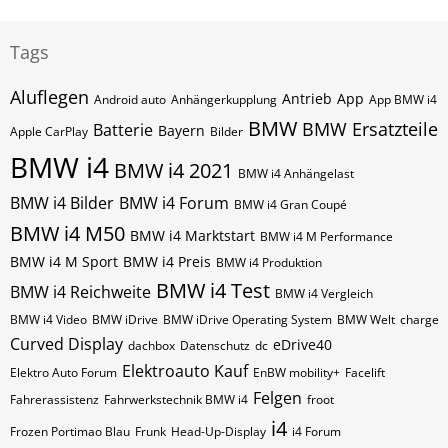
Tags
Aluflegen
Antrieb
App
Android auto
Anhängerkupplung
App BMW i4
BMW
BMW Ersatzteile
Batterie
Bayern
Apple CarPlay
Bilder
BMW i4
BMW i4 2021
BMW i4 Anhängelast
BMW i4 Bilder
BMW i4 Forum
BMW i4 Gran Coupé
BMW i4 M50
BMW i4 Marktstart
BMW i4 M Performance
BMW i4 M Sport
BMW i4 Preis
BMW i4 Produktion
BMW i4 Test
BMW i4 Reichweite
BMW i4 Vergleich
BMW i4 Video
BMW iDrive
BMW iDrive Operating System
BMW Welt
charge
Curved Display
eDrive40
dachbox
Datenschutz
dc
Elektroauto Kauf
Elektro Auto Forum
EnBW mobility+
Facelift
Felgen
Fahrerassistenz
Fahrwerkstechnik BMW i4
froot
i4
Frozen Portimao Blau
Frunk
Head-Up-Display
i4 Forum