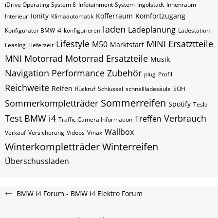
iDrive Operating System 8
Infotainment-System
Ingolstadt
Innenraum
Ionity
Kofferraum
Komfortzugang
Interieur
Klimaautomatik
laden
Ladeplanung
Konfigurator BMW i4
konfigurieren
Ladestation
Lifestyle
MINI Ersatztteile
M50
Marktstart
Leasing
Lieferzeit
MNI
Motorrad
Motorrad Ersatzteile
Musik
Navigation
Performance Zubehör
plug
Profil
Reichweite
Reifen
Rückruf
Schlüssel
schnellladesäule
SOH
Sommerreifen
Sommerkompletträder
Spotify
Tesla
Test BMW i4
Verbrauch
Treffen
Traffic Camera Information
Wallbox
Verkauf
Versicherung
Videos
Vmax
Winterkompletträder
Winterreifen
Überschussladen
BMW i4 Forum - BMW i4 Elektro Forum