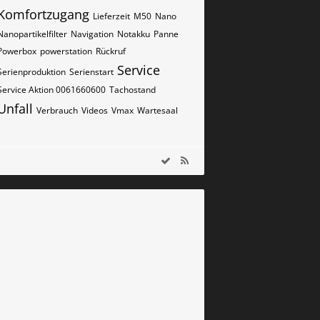
Komfortzugang
Lieferzeit
M50
Nano
Nanopartikelfilter
Navigation
Notakku
Panne
Powerbox
powerstation
Rückruf
Service
Serienproduktion
Serienstart
Service Aktion 0061660600
Tachostand
Unfall
Verbrauch
Videos
Vmax
Wartesaal