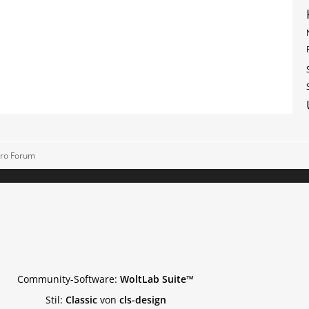
tro Forum
Community-Software:
WoltLab Suite™
Stil:
Classic
von
cls-design