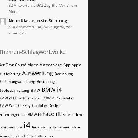
32 Antworten, 6.982 Zugriffe, Vor einem
Monat
Neue Klasse, erste Sichtung
618 Antworten, 180.248 Zugriffe, Vor
einem Jahr
Themen-Schlagwortwolke
4er Gran Coupé
Alarm
Alarmanlage
App
apple
Auswertung
Auslieferung
Bedienung
Bedienungsanleitung
Bestellung
BMW i4
Betriebsanleitung
BMW
BMW i4 M Performance
BMW i4 Probefahrt
BMW Welt
CarKey
Coldplay
Design
Facelift
Erfahrungen mit BMW i4
Fahrbericht
i4
Fahrtberichte
Innenraum
Kartenenupdate
Kilometerstand
Kith
Kofferraum